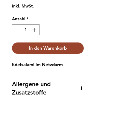
29,92 €
inkl. MwSt.
pro
1
Anzahl
*
Kilogramm
In den Warenkorb
Edelsalami im Netzdarm
Allergene und
Zusatzstoffe
Schweinefleisch,
Truthahnkeulenfleisch,
Nitritpökelsalz (Natriumnitrit E
Info
250), Dextrose, Maltose, Laktose,
Hilfe gefragt?
Gewürze, Antioxidationsmittel :