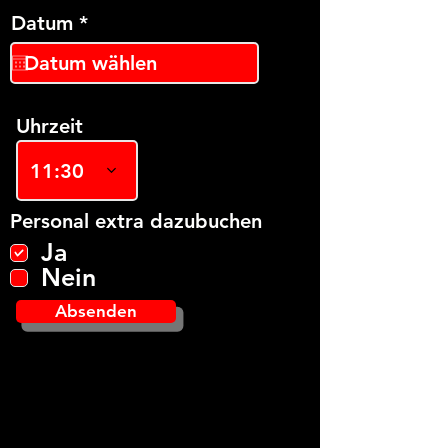
r
Datum
*
e
q
u
i
r
Uhrzeit
e
d
11:30
Personal extra dazubuchen
Ja
Nein
Absenden