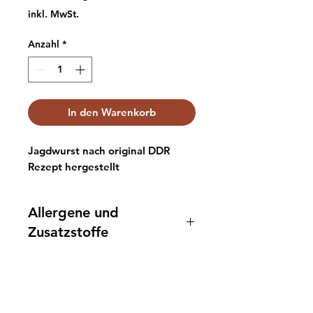
20,92 €
inkl. MwSt.
pro
1
Anzahl
*
Kilogramm
In den Warenkorb
Jagdwurst nach original DDR
Rezept hergestellt
Allergene und
Zusatzstoffe
Zusatzstoffe: •
Konservierungsstoff:
Natriumnitrit (E 250) •
Info
Stabilisator: Diphosphate (E 450 •